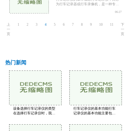
为行车记录器或行车录像机，是一种专为
汽车设计的电子设备。它通过内置摄像头
06-27
和存储设备，记录驾驶过程中的视频和音
频信息。行车记录仪
上
1
2
3
4
5
6
7
8
9
10
11
下
一
一
页
页
热门新闻
设备选择行车记录仪的类型
行车记录仪的基本功能行车
在选择行车记录仪时，我们
记录仪的基本功能主要包括
需要考虑其功能和性能。以
视频录制、循环录制和碰撞
下是一些关键指标视频分辨
感应等。这些功能是行车记
率：建议选择1080P或以上的
录仪的核心，能够在关键时