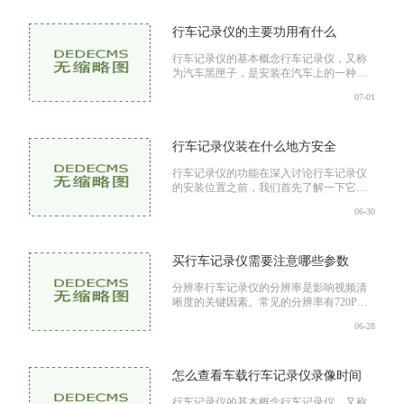
记录仪的基本功能，
行车记录仪的主要功用有什么
行车记录仪的基本概念行车记录仪，又称
为汽车黑匣子，是安装在汽车上的一种视
频监控设备。其主要功能是记录车辆在行
07-01
驶过程中的视频、音频及GPS信息。行车
记录仪通常会使用高分
行车记录仪装在什么地方安全
行车记录仪的功能在深入讨论行车记录仪
的安装位置之前，我们首先了解一下它的
主要功能事故证据记录：在发生交通事故
06-30
时，行车记录仪能够提供实时的录像资
料，帮助判断事故责任
买行车记录仪需要注意哪些参数
分辨率行车记录仪的分辨率是影响视频清
晰度的关键因素。常见的分辨率有720P、
1080P、2K和4K等。一般来说，1080P（即
06-28
1920x1080像素）是目前较为主流的分辨
率，能满足日常使用的需求。而
怎么查看车载行车记录仪录像时间
行车记录仪的基本概念行车记录仪，又称