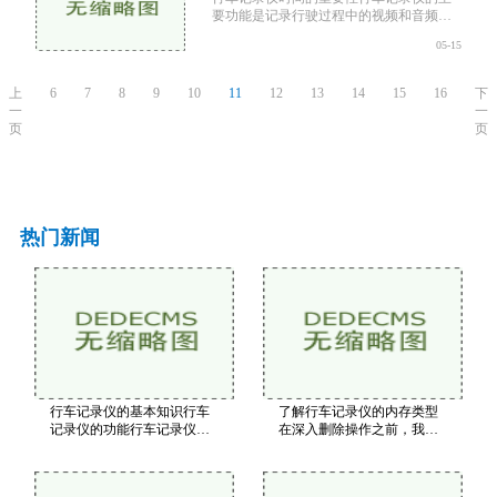
要功能是记录行驶过程中的视频和音频数
据。这些记录在事故、纠纷或保险索赔中
05-15
具有重要的参考价值。时间戳的准确性对
于视频资料的法律效
上
6
7
8
9
10
11
12
13
14
15
16
下
一
一
页
页
热门新闻
行车记录仪的基本知识行车
了解行车记录仪的内存类型
记录仪的功能行车记录仪的
在深入删除操作之前，我们
主要功能包括实时录像：持
首先需要了解行车记录仪使
续录制前方的行驶情况。碰
用的内存类型。一般来说，
撞检测：内置重力传感器，
行车记录仪的存储介质主要