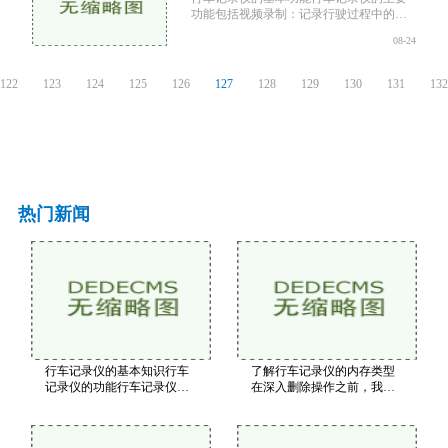
功能包括视频录制：记录行驶过程中的视
频，通常为1080P或更高的清晰度。循环录
08-24
制：当存储卡满时，自动覆盖最旧的视
频，确保始终有最新的记录。碰撞感应：
当行车记录仪感应到碰撞时，自动保存前
122
123
124
125
126
127
128
129
130
131
13
后的视频文件，防止被
热门新闻
行车记录仪的基本知识行车
了解行车记录仪的内存类型
记录仪的功能行车记录仪的
在深入删除操作之前，我们
主要功能包括实时录像：持
首先需要了解行车记录仪使
续录制前方的行驶情况。碰
用的内存类型。一般来说，
撞检测：内置重力传感器，
行车记录仪的存储介质主要