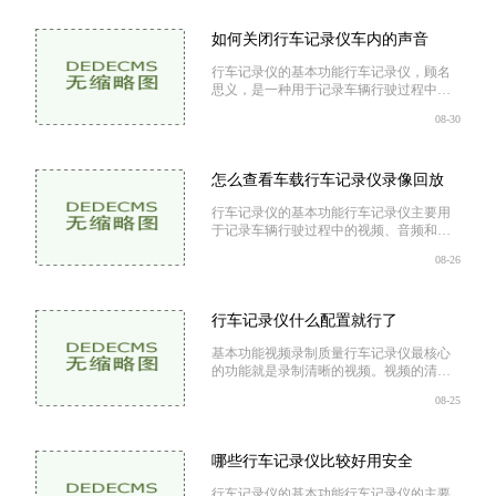
的视频录制能够清晰地记录下路上的情
况。夜视功能：在夜间行车时，夜视功能
能够提升图像的清晰度，确保
如何关闭行车记录仪车内的声音
行车记录仪的基本功能行车记录仪，顾名
思义，是一种用于记录车辆行驶过程中的
视频和音频的设备。它主要有以下几种功
08-30
能视频录制：记录行驶过程中的视频，方
便事后查证。音频录制：记录车内的声
音，捕捉驾驶员和乘客的对话。碰撞感
应：当发生碰撞时，自动保存相
怎么查看车载行车记录仪录像回放
行车记录仪的基本功能行车记录仪主要用
于记录车辆行驶过程中的视频、音频和
GPS信息。其主要功能包括实时录像：持
08-26
续记录行车过程，便于事后查看。碰撞感
应：在发生碰撞时自动保存录像，防止数
据被覆盖。循环录影：旧录像会被新录像
覆盖，确保始终有最新的视
行车记录仪什么配置就行了
基本功能视频录制质量行车记录仪最核心
的功能就是录制清晰的视频。视频的清晰
度通常由分辨率决定，常见的分辨率有
08-25
720P、1080P、1440P和4K。建议选择
1080P或更高的分辨率，以确保在发生事故
时，能够清晰捕捉到车牌、路标等重要信
息。视角
哪些行车记录仪比较好用安全
行车记录仪的基本功能行车记录仪的主要