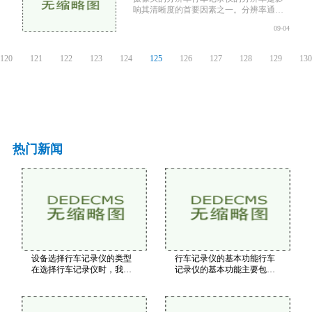
响其清晰度的首要因素之一。分辨率通常
用像素来表示，常见的有720P、1080P、
09-04
2K、4K等。720P（HD）：分辨率为
1280×720，适合一般日常使用，但在细节
捕捉上会有所欠缺，尤其是在高速行驶或
120
121
122
123
124
125
126
127
128
129
13
光线
热门新闻
设备选择行车记录仪的类型
行车记录仪的基本功能行车
在选择行车记录仪时，我们
记录仪的基本功能主要包括
需要考虑其功能和性能。以
视频录制、循环录制和碰撞
下是一些关键指标视频分辨
感应等。这些功能是行车记
率：建议选择1080P或以上的
录仪的核心，能够在关键时