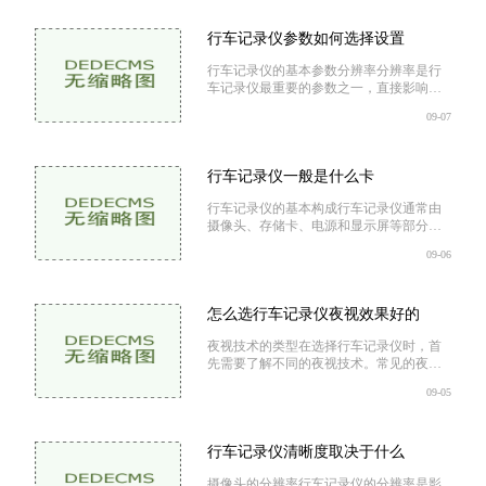
上，行车记录仪使用的
行车记录仪参数如何选择设置
行车记录仪的基本参数分辨率分辨率是行
车记录仪最重要的参数之一，直接影响到
视频的清晰度。目前市面上常见的分辨率
09-07
有720P、1080P、1440P和4K。分辨率越
高，图像越清晰，但也意味着文件大小更
大。720P：适合日常使用，但清晰度较
低，适合
行车记录仪一般是什么卡
行车记录仪的基本构成行车记录仪通常由
摄像头、存储卡、电源和显示屏等部分构
成。摄像头负责拍摄视频，存储卡则是记
09-06
录视频数据的关键部件。不同品牌和型号
的行车记录仪，其存储卡的类型、容量及
速度等也有所不同。行车记录仪常用的存
储卡类型行车记录仪一般使
怎么选行车记录仪夜视效果好的
夜视技术的类型在选择行车记录仪时，首
先需要了解不同的夜视技术。常见的夜视
技术主要有以下几种红外夜视红外夜视技
09-05
术是通过红外线摄像头捕捉周围环境的热
辐射，能够在完全黑暗的环境中提供清晰
的图像。这种技术在夜间或极低光照条件
下效果显著，适合夜间行车
行车记录仪清晰度取决于什么
摄像头的分辨率行车记录仪的分辨率是影