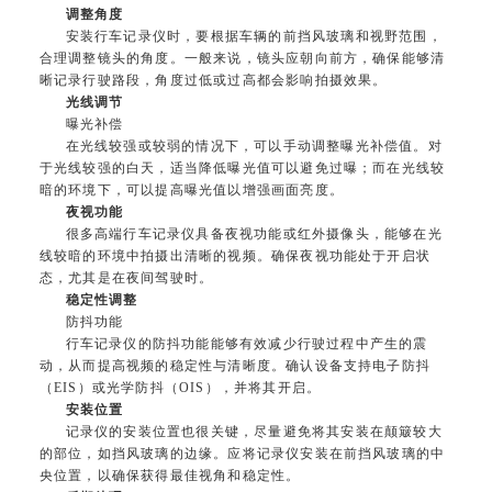
调整角度
安装行车记录仪时，要根据车辆的前挡风玻璃和视野范围，
合理调整镜头的角度。一般来说，镜头应朝向前方，确保能够清
晰记录行驶路段，角度过低或过高都会影响拍摄效果。
光线调节
曝光补偿
在光线较强或较弱的情况下，可以手动调整曝光补偿值。对
于光线较强的白天，适当降低曝光值可以避免过曝；而在光线较
暗的环境下，可以提高曝光值以增强画面亮度。
夜视功能
很多高端行车记录仪具备夜视功能或红外摄像头，能够在光
线较暗的环境中拍摄出清晰的视频。确保夜视功能处于开启状
态，尤其是在夜间驾驶时。
稳定性调整
防抖功能
行车记录仪的防抖功能能够有效减少行驶过程中产生的震
动，从而提高视频的稳定性与清晰度。确认设备支持电子防抖
（EIS）或光学防抖（OIS），并将其开启。
安装位置
记录仪的安装位置也很关键，尽量避免将其安装在颠簸较大
的部位，如挡风玻璃的边缘。应将记录仪安装在前挡风玻璃的中
央位置，以确保获得最佳视角和稳定性。