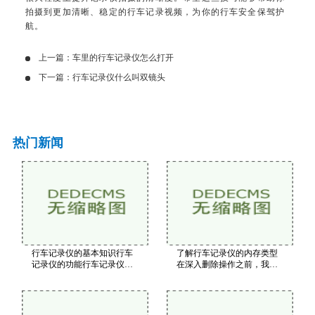
拍摄到更加清晰、稳定的行车记录视频，为你的行车安全保驾护
航。
上一篇：
车里的行车记录仪怎么打开
下一篇：
行车记录仪什么叫双镜头
热门新闻
行车记录仪的基本知识行车
了解行车记录仪的内存类型
记录仪的功能行车记录仪的
在深入删除操作之前，我们
主要功能包括实时录像：持
首先需要了解行车记录仪使
续录制前方的行驶情况。碰
用的内存类型。一般来说，
撞检测：内置重力传感器，
行车记录仪的存储介质主要
当车辆发生碰撞时自动保存
有以下几种SD卡：大多数行