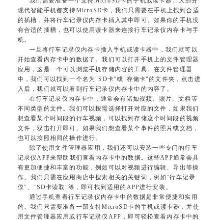
我们需要准备一个支持MicroSD卡的手机或读卡器。大部分
现代智能手机都支持MicroSD卡，我们只需要在手机上找到合适
的插槽，并将行车记录仪内存卡插入其中即可。如果你的手机没
有合适的插槽，也可以使用读卡器来连接行车记录仪内存卡与手
机。
一旦将行车记录仪内存卡插入手机或读卡器中，我们就可以
开始查看内存卡中的数据了。我们可以打开手机上的文件管理器
应用，这是一个可以浏览手机存储内容的工具。在文件管理器
中，我们可以找到一个名为"SD卡"或"存储卡"的文件夹，点击进
入后，我们就可以看到行车记录仪内存卡中的内容了。
在行车记录仪内存卡中，通常会有诸如视频、照片、文档等
不同类型的文件。我们可以按需选择打开对应的文件，如果我们
想查看某个时间段的行车视频，可以找到存储这个时间段的视频
文件，双击打开即可。如果我们想查看某个事件的照片或文档，
也可以按照相同的操作进行。
除了使用文件管理器应用，我们还可以安装一些专门的行车
记录仪APP来帮助我们查看内存卡中的数据。这些APP通常会具
有更加便捷和丰富的功能，例如可以对视频进行编辑、导出等操
作。我们只需在应用商店中搜索相关的关键词，例如"行车记录
仪"、"SD卡读取"等，即可找到适用的APP进行安装。
通过手机查看行车记录仪内存卡中的数据是非常便捷和实用
的。我们只需要准备一部支持MicroSD卡的手机或读卡器，并使
用文件管理器应用或行车记录仪APP，即可轻松查看内存卡中的