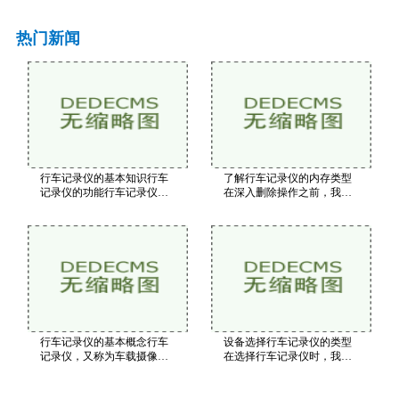
热门新闻
行车记录仪的基本知识行车
了解行车记录仪的内存类型
记录仪的功能行车记录仪的
在深入删除操作之前，我们
主要功能包括实时录像：持
首先需要了解行车记录仪使
续录制前方的行驶情况。碰
用的内存类型。一般来说，
撞检测：内置重力传感器，
行车记录仪的存储介质主要
当车辆发生碰撞时自动保存
有以下几种SD卡：大多数行
重要视频片段。停车
车记录仪使用SD卡作为
行车记录仪的基本概念行车
设备选择行车记录仪的类型
记录仪，又称为车载摄像
在选择行车记录仪时，我们
头，通常安装在汽车的前挡
需要考虑其功能和性能。以
风玻璃上，利用内置的摄像
下是一些关键指标视频分辨
头和存储设备，对汽车行驶
率：建议选择1080P或以上的