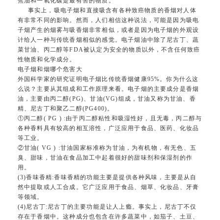
焦油和一氧化碳是最有害的物质。
事实上，吸电子烟和直接吸含有各种致癌物质的香烟对人体
有非常不同的影响。然而，人们相信这种说法，可能是因为吸电
子烟产生的烟雾与吸香烟非常相似，或者是因为电子烟的外观设
计给人一种与传统香烟相似的感觉。电子烟油中除了尼古丁、蔬
菜甘油、丙二醇等FDA被认定为安全的物质以外，不含任何致癌
性物质和化学成分。
电子烟和烟哪个危害大
外国科学家的研究证明电子烟比传统香烟健康95%。你为什么这
么说？主要从其组成和工作原理来看。电子烟的主要成分是香烟
油，主要由丙二醇(PG)、甘油(VG)组成，甘油又称为甘油、香
精、尼古丁和聚乙二醇(PG400)。
①丙二醇( PG ) :由于丙二醇粘性和吸湿性好，且无毒，丙二醇与
各种香料具有较高的相互溶性，广泛应用于食品、医药、化妆品
等工业。
②甘油( VG ) :甘油国家标准称为甘油，为有机物，有无色、五
臭、甜味，甘油在食品加工中起着很好的甜味剂和保湿剂的作
用。
(3)香味香精:香味香精的功能主要是提供各种风味，主要是从自
然中提取或人工合成。它广泛应用于食品、烟草、化妆品、牙膏
等领域。
(4)尼古丁:尼古丁的主要功能是让人上瘾。事实上，尼古丁不仅
存在于香烟中。这种成分也包含在许多蔬菜中，如茄子、土豆、